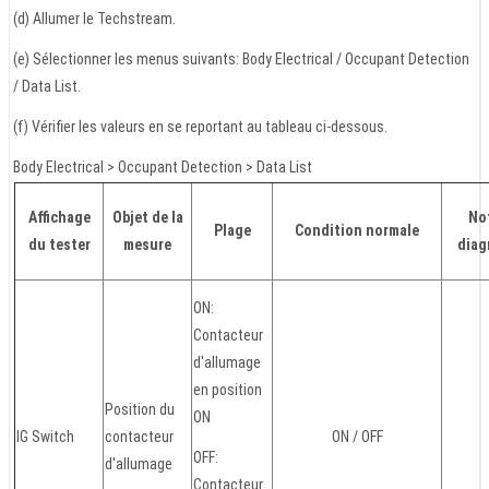
(d) Allumer le Techstream.
(e) Sélectionner les menus suivants: Body Electrical / Occupant Detection
/ Data List.
(f) Vérifier les valeurs en se reportant au tableau ci-dessous.
Body Electrical > Occupant Detection > Data List
Affichage
Objet de la
No
Plage
Condition normale
du tester
mesure
diag
ON:
Contacteur
d'allumage
en position
Position du
ON
IG Switch
contacteur
ON / OFF
OFF:
d'allumage
Contacteur