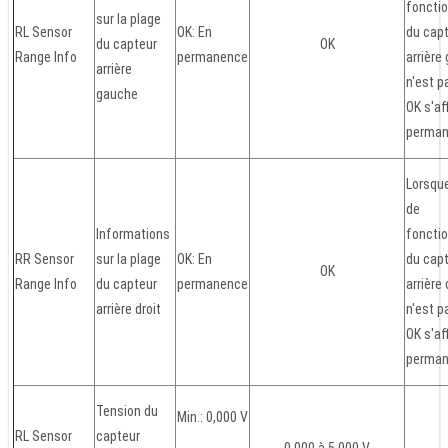
foncti
sur la plage
RL Sensor
OK: En
du cap
du capteur
OK
Range Info
permanence
arrière
arrière
n'est p
gauche
OK s'af
perma
Lorsque
de
Informations
foncti
RR Sensor
sur la plage
OK: En
du cap
OK
Range Info
du capteur
permanence
arrière 
arrière droit
n'est p
OK s'af
perma
Tension du
Min.: 0,000 V
RL Sensor
capteur
0,000 à 5,000 V