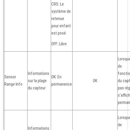
CRS: Le
système de
retenue
pour enfant
est posé
OFF: Libre
Lorsque
de
Informations
foncti
Sensor
OK: En
sur la plage
OK
du capt
Range Info
permanence
du capteur
pas rég
s'affic
perma
Lorsque
de
Informations