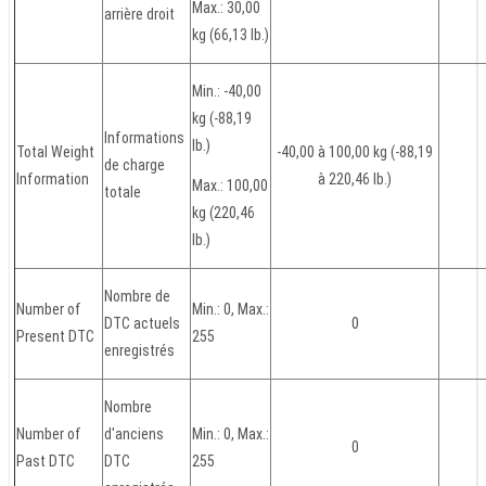
Max.: 30,00
arrière droit
kg (66,13 lb.)
Min.: -40,00
kg (-88,19
Informations
lb.)
Total Weight
-40,00 à 100,00 kg (-88,19
de charge
Information
à 220,46 lb.)
Max.: 100,00
totale
kg (220,46
lb.)
Nombre de
Number of
Min.: 0, Max.:
DTC actuels
0
Present DTC
255
enregistrés
Nombre
Number of
d'anciens
Min.: 0, Max.:
0
Past DTC
DTC
255