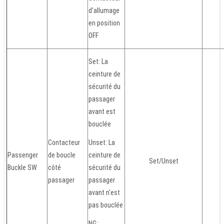
d'allumage
en position
OFF
Set: La
ceinture de
sécurité du
passager
avant est
bouclée
Contacteur
Unset: La
Passenger
de boucle
ceinture de
Set/Unset
Buckle SW
côté
sécurité du
passager
passager
avant n'est
pas bouclée
NG: