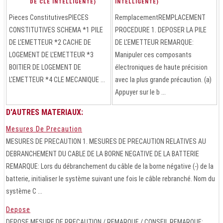
DE CLÉ INTELLIGENTE)
INTELLIGENTE)
Pieces ConstitutivesPIECES
RemplacementREMPLACEMENT
CONSTITUTIVES SCHEMA *1 PILE
PROCEDURE 1. DEPOSER LA PILE
DE L'EMETTEUR *2 CACHE DE
DE L'EMETTEUR REMARQUE:
LOGEMENT DE L'EMETTEUR *3
Manipuler ces composants
BOITIER DE LOGEMENT DE
électroniques de haute précision
L'EMETTEUR *4 CLE MECANIQUE ...
avec la plus grande précaution. (a)
Appuyer sur le b ...
D'AUTRES MATERIAUX:
Mesures De Precaution
MESURES DE PRECAUTION 1. MESURES DE PRECAUTION RELATIVES AU
DEBRANCHEMENT DU CABLE DE LA BORNE NEGATIVE DE LA BATTERIE
REMARQUE: Lors du débranchement du câble de la borne négative (-) de la
batterie, initialiser le système suivant une fois le câble rebranché. Nom du
système C ...
Depose
DEPOSE MESURE DE PRECAUTION / REMARQUE / CONSEIL REMARQUE: