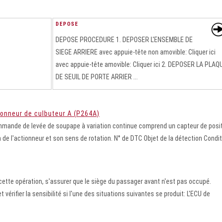
DEPOSE
DEPOSE PROCEDURE 1. DEPOSER L'ENSEMBLE DE
SIEGE ARRIERE avec appuie-tête non amovible: Cliquer ici
avec appuie-tête amovible: Cliquer ici 2. DEPOSER LA PLAQ
DE SEUIL DE PORTE ARRIER ...
tionneur de culbuteur A (P264A)
mande de levée de soupape à variation continue comprend un capteur de posi
on de l'actionneur et son sens de rotation. N° de DTC Objet de la détection Condi
tte opération, s'assurer que le siège du passager avant n'est pas occupé.
 vérifier la sensibilité si l'une des situations suivantes se produit: L'ECU de