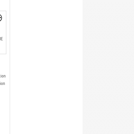
UE
tion
tion