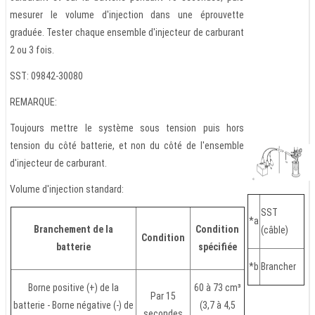
mesurer le volume d'injection dans une éprouvette
graduée. Tester chaque ensemble d'injecteur de carburant
2 ou 3 fois.
SST: 09842-30080
REMARQUE:
Toujours mettre le système sous tension puis hors
tension du côté batterie, et non du côté de l'ensemble
d'injecteur de carburant.
Volume d'injection standard:
SST
*a
Branchement de la
Condition
(câble)
Condition
batterie
spécifiée
*b
Brancher
Borne positive (+) de la
60 à 73 cm³
Par 15
batterie - Borne négative (-) de
(3,7 à 4,5
secondes