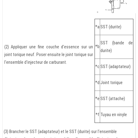
*a
SST (durite)
SST (bande de
*b
(2) Appliquer une fine couche d'essence sur un
durite)
joint torique neuf. Poser ensuite le joint torique sur
l'ensemble d'injecteur de carburant.
*c
SST (adaptateur)
*d
Joint torique
*e
SST (attache)
*f
Tuyau en vinyle
(3) Brancher le SST (adaptateur) et le SST (durite) sur l'ensemble