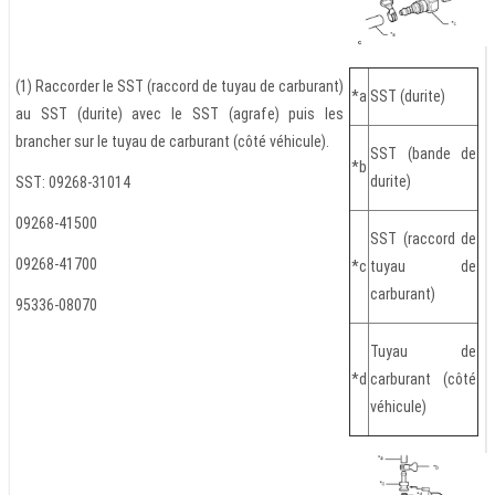
(1) Raccorder le SST (raccord de tuyau de carburant)
*a
SST (durite)
au SST (durite) avec le SST (agrafe) puis les
brancher sur le tuyau de carburant (côté véhicule).
SST (bande de
*b
durite)
SST: 09268-31014
09268-41500
SST (raccord de
09268-41700
*c
tuyau de
carburant)
95336-08070
Tuyau de
*d
carburant (côté
véhicule)