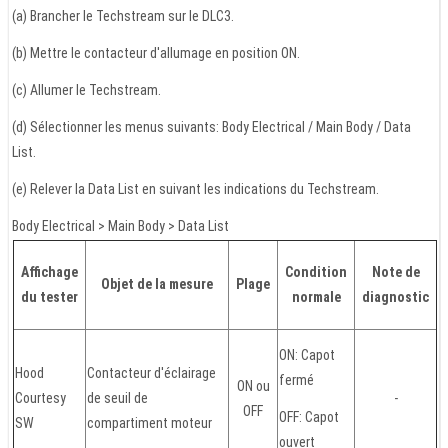
(a) Brancher le Techstream sur le DLC3.
(b) Mettre le contacteur d'allumage en position ON.
(c) Allumer le Techstream.
(d) Sélectionner les menus suivants: Body Electrical / Main Body / Data
List.
(e) Relever la Data List en suivant les indications du Techstream.
Body Electrical > Main Body > Data List
Affichage
Condition
Note de
Objet de la mesure
Plage
du tester
normale
diagnostic
ON: Capot
Hood
Contacteur d'éclairage
fermé
ON ou
Courtesy
de seuil de
-
OFF
OFF: Capot
SW
compartiment moteur
ouvert