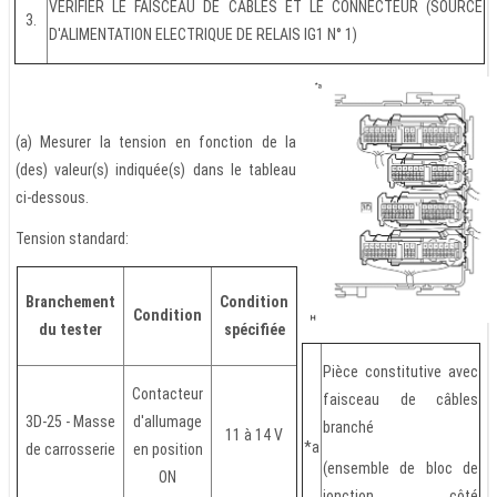
VERIFIER LE FAISCEAU DE CABLES ET LE CONNECTEUR (SOURCE
3.
D'ALIMENTATION ELECTRIQUE DE RELAIS IG1 N° 1)
(a) Mesurer la tension en fonction de la
(des) valeur(s) indiquée(s) dans le tableau
ci-dessous.
Tension standard:
Branchement
Condition
Condition
du tester
spécifiée
Pièce constitutive avec
Contacteur
faisceau de câbles
3D-25 - Masse
d'allumage
branché
11 à 14 V
*a
de carrosserie
en position
(ensemble de bloc de
ON
jonction côté