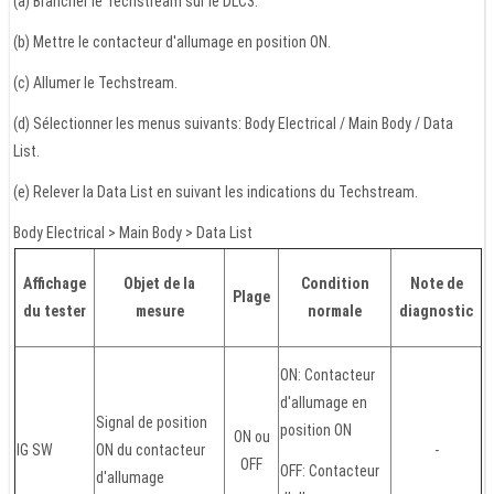
(a) Brancher le Techstream sur le DLC3.
(b) Mettre le contacteur d'allumage en position ON.
(c) Allumer le Techstream.
(d) Sélectionner les menus suivants: Body Electrical / Main Body / Data
List.
(e) Relever la Data List en suivant les indications du Techstream.
Body Electrical > Main Body > Data List
Affichage
Objet de la
Condition
Note de
Plage
du tester
mesure
normale
diagnostic
ON: Contacteur
d'allumage en
Signal de position
position ON
ON ou
IG SW
ON du contacteur
-
OFF
OFF: Contacteur
d'allumage