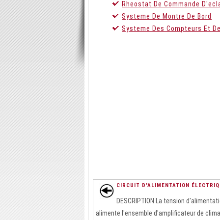
Rheostat De Commande D'ecla
Systeme De Montre De Bord
Systeme Des Compteurs Et D
CIRCUIT D'ALIMENTATION ÉLECTRIQ
DESCRIPTION La tension d'alimentati
alimente l'ensemble d'amplificateur de clima