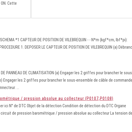
 ON. Cette
SCHEMA *1 CAPTEUR DE POSITION DE VILEBREQUIN - - N*m (kgf*cm, lbf*pi):
SE PROCEDURE 1. DEPOSER LE CAPTEUR DE POSITION DE VILEBREQUIN (a) Débran
 PANNEAU DE CLIMATISATION (a) Engager les 2 griffes pour brancher le sous
) Engager les 2 griffes pour brancher le sous-ensemble de câble de command
necteur. ...
arométrique / pression absolue au collecteur (P0107,P0108)
r ici N° de DTC Objet de la détection Condition de détection du DTC Organe
circuit de pression barométrique / pression absolue au collecteur La tension d