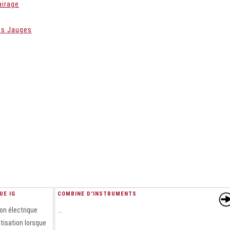
irage
es Jauges
UE IG
COMBINE D'INSTRUMENTS
on électrique
...
tisation lorsque