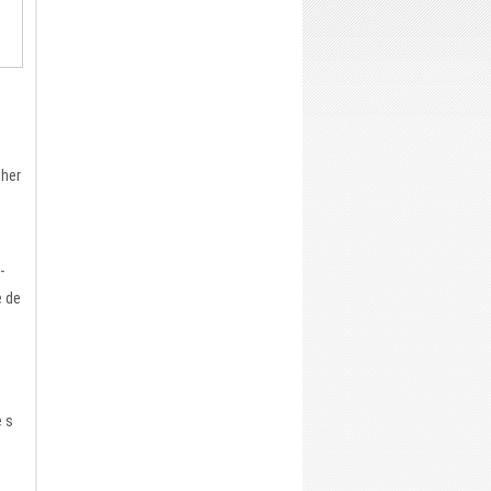
cher
-
e de
e s