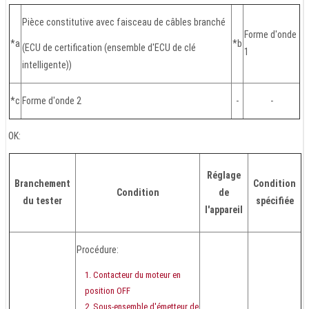
Pièce constitutive avec faisceau de câbles branché
Forme d'onde
*a
*b
(ECU de certification (ensemble d'ECU de clé
1
intelligente))
*c
Forme d'onde 2
-
-
OK:
Réglage
Branchement
Condition
Condition
de
du tester
spécifiée
l'appareil
Procédure:
Contacteur du moteur en
position OFF
Sous-ensemble d'émetteur de