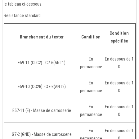
le tableau ci-dessous.
Résistance standard:
Condition
Branchement du tester
Condition
spécifiée
En
En dessous de 1
E59-11 (CLG2) - G7-6(ANT1)
permanence
Ω
En
En dessous de 1
E59-10 (CG2B) - G7-3(ANT2)
permanence
Ω
En
En dessous de 1
E57-11 (E) - Masse de carrosserie
permanence
Ω
En
En dessous de 1
G7-2 (GND) - Masse de carrosserie
permanence
Ω