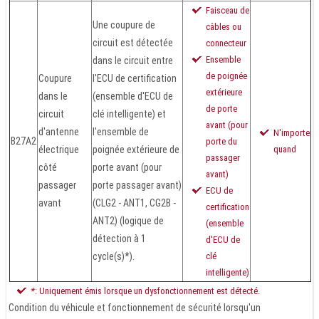
Faisceau de
Une coupure de
câbles ou
circuit est détectée
connecteur
‎Ensemble
dans le circuit entre
de poignée
Coupure
l'ECU de certification
extérieure
dans le
(ensemble d'ECU de
de porte
circuit
clé intelligente) et
avant (pour
d'antenne
l'ensemble de
N'importe
B27A2
porte du
électrique
poignée extérieure de
quand
passager
côté
porte avant (pour
avant)
passager
porte passager avant)
ECU de
avant
(CLG2 - ANT1, CG2B -
certification
ANT2) (logique de
(ensemble
détection à 1
d'ECU de
cycle(s)*).
clé
intelligente)
*: Uniquement émis lorsque un dysfonctionnement est détecté.
Condition du véhicule et fonctionnement de sécurité lorsqu'un