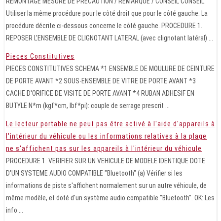
REMONTAGE MESURE DE PRECAUTION / REMARQUE / CONSEIL CONSEIL:
Utiliser la même procédure pour le côté droit que pour le côté gauche. La
procédure décrite ci-dessous concerne le côté gauche. PROCEDURE 1.
REPOSER L'ENSEMBLE DE CLIGNOTANT LATERAL (avec clignotant latéral) ...
Pieces Constitutives
PIECES CONSTITUTIVES SCHEMA *1 ENSEMBLE DE MOULURE DE CEINTURE
DE PORTE AVANT *2 SOUS-ENSEMBLE DE VITRE DE PORTE AVANT *3
CACHE D'ORIFICE DE VISITE DE PORTE AVANT *4 RUBAN ADHESIF EN
BUTYLE N*m (kgf*cm, lbf*pi): couple de serrage prescrit ...
Le lecteur portable ne peut pas être activé à l'aide d'appareils à
l'intérieur du véhicule ou les informations relatives à la plage
ne s'affichent pas sur les appareils à l'intérieur du véhicule
PROCEDURE 1. VERIFIER SUR UN VEHICULE DE MODELE IDENTIQUE DOTE
D'UN SYSTEME AUDIO COMPATIBLE "Bluetooth" (a) Vérifier si les
informations de piste s'affichent normalement sur un autre véhicule, de
même modèle, et doté d'un système audio compatible "Bluetooth". OK: Les
info ...