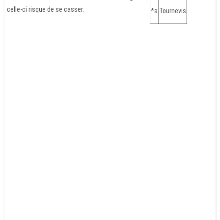
celle-ci risque de se casser.
*a
Tournevis