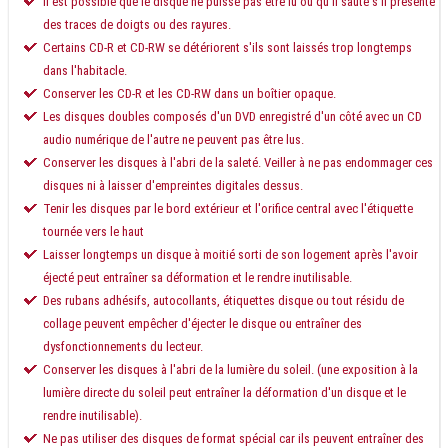
Il est possible que le disque ne puisse pas être lu ou qu'il saute s'il présente
des traces de doigts ou des rayures.
Certains CD-R et CD-RW se détériorent s'ils sont laissés trop longtemps
dans l'habitacle.
Conserver les CD-R et les CD-RW dans un boîtier opaque.
Les disques doubles composés d'un DVD enregistré d'un côté avec un CD
audio numérique de l'autre ne peuvent pas être lus.
Conserver les disques à l'abri de la saleté. Veiller à ne pas endommager ces
disques ni à laisser d'empreintes digitales dessus.
Tenir les disques par le bord extérieur et l'orifice central avec l'étiquette
tournée vers le haut
Laisser longtemps un disque à moitié sorti de son logement après l'avoir
éjecté peut entraîner sa déformation et le rendre inutilisable.
Des rubans adhésifs, autocollants, étiquettes disque ou tout résidu de
collage peuvent empêcher d'éjecter le disque ou entraîner des
dysfonctionnements du lecteur.
Conserver les disques à l'abri de la lumière du soleil. (une exposition à la
lumière directe du soleil peut entraîner la déformation d'un disque et le
rendre inutilisable).
Ne pas utiliser des disques de format spécial car ils peuvent entraîner des