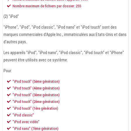
Nombre maximum de fichiers par dossier: 255
(2) "iPod"
"iPhone", "iPod", "iPod classic", "iPod nano" et "iPod touch" sont des
marques commerciales d'Apple Inc., immatriculées aux Etats-Unis et dans
d'autres pays.
Les appareils "iPod", "iPod nano", "iPod classic", "iPod touch" et "iPhone"
peuvent être utilisés avec ce système.
Pour:
"iPod touch" (5ème génération)
"iPod touch" (4ème génération)
"iPod touch" (3ème génération)
"iPod touch" (2ème génération)
"iPod touch" (1ère génération)
"iPod classic"
"iPod avec vidéo"
"iPod nano" (7ème génération)