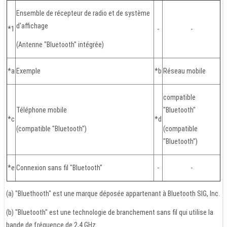
Ensemble de récepteur de radio et de système
d'affichage
*1
-
-
(Antenne "Bluetooth" intégrée)
*a
Exemple
*b
Réseau mobile
compatible
Téléphone mobile
"Bluetooth"
*c
*d
(compatible "Bluetooth")
(compatible
"Bluetooth")
*e
Connexion sans fil "Bluetooth"
-
-
(a) "Bluethooth" est une marque déposée appartenant à Bluetooth SIG, Inc.
(b) "Bluetooth" est une technologie de branchement sans fil qui utilise la
bande de fréquence de 2,4 GHz.