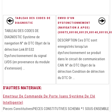
TABLEAU DES CODES DE
ENVOI D'UN
DIAGNOSTIC
DYSFONCTIONNEMENT
(NAVIGATION À APGS)
TABLEAU DES CODES DE
(U0073,U0100,U0129,U0140,U0155,U
DIAGNOSTIC Système de
DESCRIPTION Ces DTC sont
navigation N° de DTC Objet de la
enregistrés lorsqu'un
détection Link B1532
dysfonctionnement se produit
Dysfonctionnement du signal
dans le circuit de communication
LVDS (en provenance du module
CAN. N° de DTC Objet de la
d'extension) ...
détection Condition de détection
du DTC Or ...
D'AUTRES MATERIAUX:
Emetteur De Commande De Porte (sans Système De Clé
Intelligente)
Pieces ConstitutivesPIECES CONSTITUTIVES SCHEMA *1 SOUS-ENSEMBLE