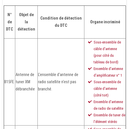
N°
Objet de
Condition de détection
de
la
Organe incriminé
du DTC
DTC
détection
Sous-ensemble de
câble d'antenne
(pour côté du
tableau de bord)
Ensemble d'antenne
Antenne de
L'ensemble d'antenne de
d'amplificateur n° 1
B15FE
tuner XM
radio satellite n'est pas
Sous-ensemble de
câble d'antenne
débranchée
branché.
(côté toit)
Ensemble d'antenne
de radio de satellite
Ensemble de tuner de
l'élément stéréo