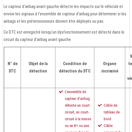
Le capteur d'airbag avant gauche détecte les impacts sur le véhicule et
envoie les signaux à l'ensemble de capteur d'airbag pour déterminer si les
airbags et les prétensionneurs doivent être déployés ou pas.
Ce DTC est enregistré lorsqu'un dysfonctionnement est détecté dans le
circuit du capteur d'airbag avant gauche.
N° de
Objet de la
Condition de
Organe
t
DTC
détection
détection du DTC
incriminé
vé
L'ensemble de
capteur d'airbag
détecte un court-
Câble de
circuit, un court-
tableau de
circuit à la masse
bord
ou en B+ ou une
Câble