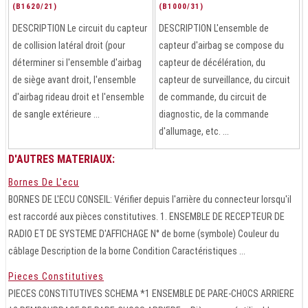
(B1620/21)
(B1000/31)
DESCRIPTION Le circuit du capteur
DESCRIPTION L'ensemble de
de collision latéral droit (pour
capteur d'airbag se compose du
déterminer si l'ensemble d'airbag
capteur de décélération, du
de siège avant droit, l'ensemble
capteur de surveillance, du circuit
d'airbag rideau droit et l'ensemble
de commande, du circuit de
de sangle extérieure ...
diagnostic, de la commande
d'allumage, etc. ...
D'AUTRES MATERIAUX:
Bornes De L'ecu
BORNES DE L'ECU CONSEIL: Vérifier depuis l'arrière du connecteur lorsqu'il
est raccordé aux pièces constitutives. 1. ENSEMBLE DE RECEPTEUR DE
RADIO ET DE SYSTEME D'AFFICHAGE N° de borne (symbole) Couleur du
câblage Description de la borne Condition Caractéristiques ...
Pieces Constitutives
PIECES CONSTITUTIVES SCHEMA *1 ENSEMBLE DE PARE-CHOCS ARRIERE