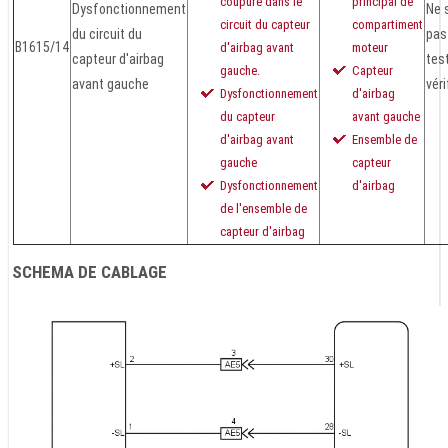
coupure dans le
principal de
Dysfonctionnement
Ne 
circuit du capteur
compartiment
du circuit du
pas
B1615/14
d'airbag avant
moteur
capteur d'airbag
tes
gauche.
Capteur
avant gauche
véri
Dysfonctionnement
d'airbag
du capteur
avant gauche
d'airbag avant
Ensemble de
gauche
capteur
Dysfonctionnement
d'airbag
de l'ensemble de
capteur d'airbag
SCHEMA DE CABLAGE