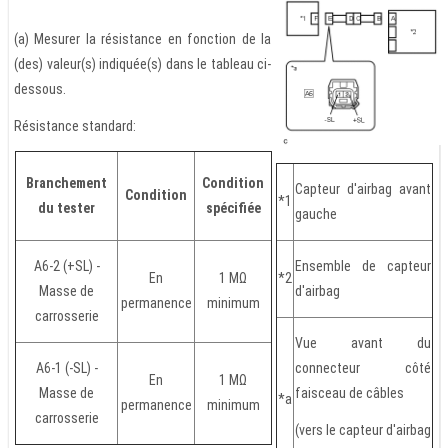
(a) Mesurer la résistance en fonction de la
(des) valeur(s) indiquée(s) dans le tableau ci-
dessous.
Résistance standard:
Branchement
Condition
Capteur d'airbag avant
Condition
*1
du tester
spécifiée
gauche
A6-2 (+SL) -
Ensemble de capteur
En
1 MΩ
*2
Masse de
d'airbag
permanence
minimum
carrosserie
Vue avant du
A6-1 (-SL) -
connecteur côté
En
1 MΩ
Masse de
faisceau de câbles
*a
permanence
minimum
carrosserie
(vers le capteur d'airbag