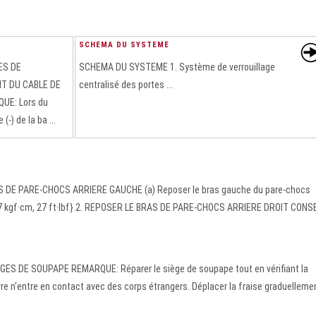
SCHEMA DU SYSTEME
ES DE
SCHEMA DU SYSTEME 1. Système de verrouillage
T DU CABLE DE
centralisé des portes ...
UE: Lors du
-) de la ba ...
E PARE-CHOCS ARRIERE GAUCHE (a) Reposer le bras gauche du pare-chocs
{367 kgf·cm, 27 ft·lbf} 2. REPOSER LE BRAS DE PARE-CHOCS ARRIERE DROIT CONSE
S DE SOUPAPE REMARQUE: Réparer le siège de soupape tout en vérifiant la
èvre n'entre en contact avec des corps étrangers. Déplacer la fraise graduelleme