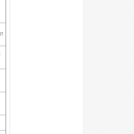
E
IT
E