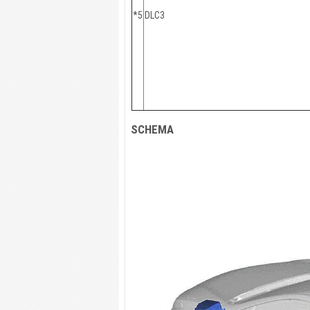
*5
DLC3
SCHEMA