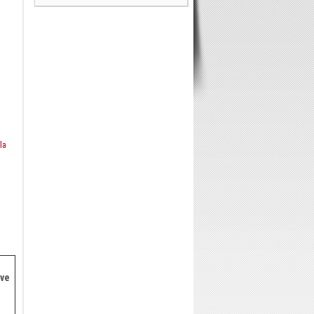
t
la
ive