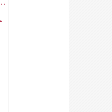
e le
LA