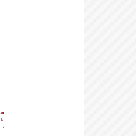
 au
 la
ans
r