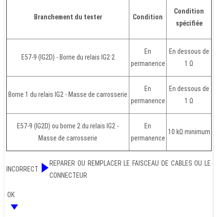
Condition
Branchement du tester
Condition
spécifiée
En
En dessous de
E57-9 (IG2D) - Borne du relais IG2 2
permanence
1 Ω
En
En dessous de
Borne 1 du relais IG2 - Masse de carrosserie
permanence
1 Ω
E57-9 (IG2D) ou borne 2 du relais IG2 -
En
10 kΩ minimum
Masse de carrosserie
permanence
REPARER OU REMPLACER LE FAISCEAU DE CABLES OU LE
INCORRECT
CONNECTEUR
OK