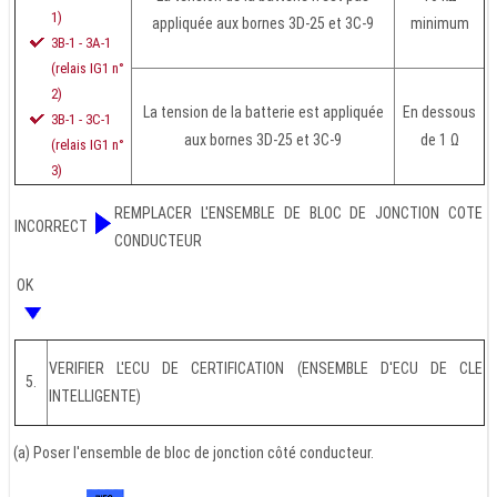
1)
appliquée aux bornes 3D-25 et 3C-9
minimum
3B-1 - 3A-1
(relais IG1 n°
2)
La tension de la batterie est appliquée
En dessous
3B-1 - 3C-1
aux bornes 3D-25 et 3C-9
de 1 Ω
(relais IG1 n°
3)
REMPLACER L'ENSEMBLE DE BLOC DE JONCTION COTE
INCORRECT
CONDUCTEUR
OK
VERIFIER L'ECU DE CERTIFICATION (ENSEMBLE D'ECU DE CLE
5.
INTELLIGENTE)
(a) Poser l'ensemble de bloc de jonction côté conducteur.