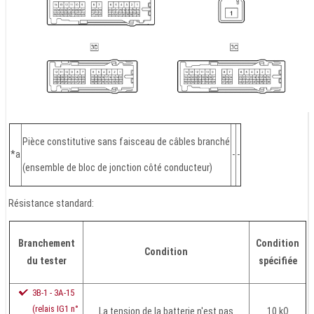
Pièce constitutive sans faisceau de câbles branché
*a
-
-
(ensemble de bloc de jonction côté conducteur)
Résistance standard:
Branchement
Condition
Condition
du tester
spécifiée
3B-1 - 3A-15
(relais IG1 n°
La tension de la batterie n'est pas
10 kΩ