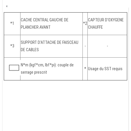
CACHE CENTRAL GAUCHE DE
CAPTEUR D'OXYGENE
*1
*2
PLANCHER AVANT
CHAUFFE
SUPPORT D'ATTACHE DE FAISCEAU
*3
-
-
DE CABLES
N*m (kgf*cm, lbf*pi): couple de
*
Usage du SST requis
serrage prescrit