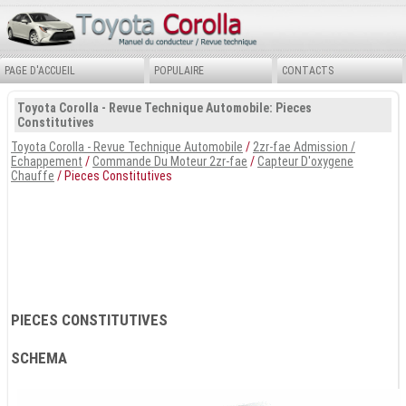
PAGE D'ACCUEIL
POPULAIRE
CONTACTS
Toyota Corolla - Revue Technique Automobile: Pieces
Constitutives
Toyota Corolla - Revue Technique Automobile
/
2zr-fae Admission /
Echappement
/
Commande Du Moteur 2zr-fae
/
Capteur D'oxygene
Chauffe
/ Pieces Constitutives
PIECES CONSTITUTIVES
SCHEMA