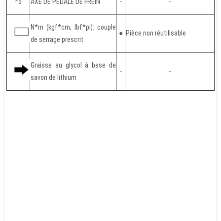
*5
AXE DE PEDALE DE FREIN
-
-
N*m (kgf*cm, lbf*pi): couple
●
Pièce non réutilisable
de serrage prescrit
Graisse au glycol à base de
-
-
savon de lithium