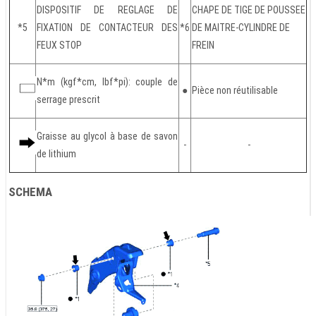
DISPOSITIF DE REGLAGE DE
CHAPE DE TIGE DE POUSSEE
*5
FIXATION DE CONTACTEUR DES
*6
DE MAITRE-CYLINDRE DE
FEUX STOP
FREIN
N*m (kgf*cm, lbf*pi): couple de
●
Pièce non réutilisable
serrage prescrit
Graisse au glycol à base de savon
-
-
de lithium
SCHEMA