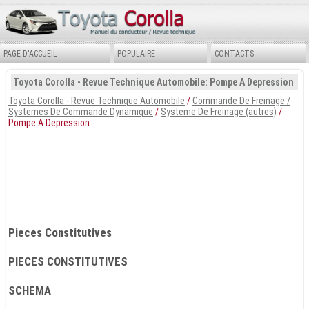
PAGE D'ACCUEIL
POPULAIRE
CONTACTS
Toyota Corolla - Revue Technique Automobile: Pompe A Depression
Toyota Corolla - Revue Technique Automobile
/
Commande De Freinage /
Systemes De Commande Dynamique
/
Systeme De Freinage (autres)
/
Pompe A Depression
Pieces Constitutives
PIECES CONSTITUTIVES
SCHEMA