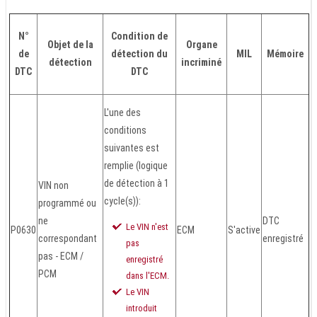
N°
Condition de
Objet de la
Organe
de
détection du
MIL
Mémoire
détection
incriminé
DTC
DTC
L'une des
conditions
suivantes est
remplie (logique
de détection à 1
VIN non
cycle(s)):
programmé ou
ne
DTC
Le VIN n'est
P0630
ECM
S'active
correspondant
enregistré
pas
pas - ECM /
enregistré
PCM
dans l'ECM.
Le VIN
introduit