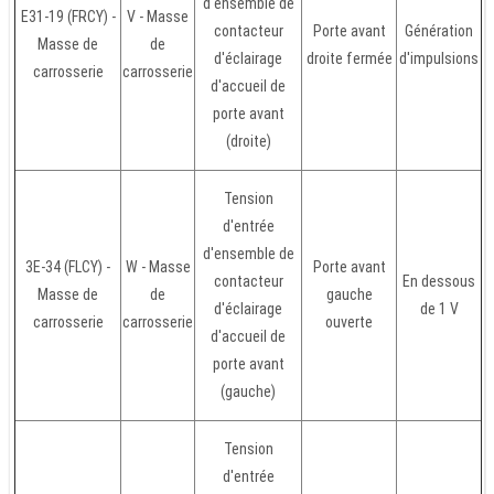
d'ensemble de
E31-19 (FRCY) -
V - Masse
contacteur
Porte avant
Génération
Masse de
de
d'éclairage
droite fermée
d'impulsions
carrosserie
carrosserie
d'accueil de
porte avant
(droite)
Tension
d'entrée
d'ensemble de
3E-34 (FLCY) -
W - Masse
Porte avant
contacteur
En dessous
Masse de
de
gauche
d'éclairage
de 1 V
carrosserie
carrosserie
ouverte
d'accueil de
porte avant
(gauche)
Tension
d'entrée