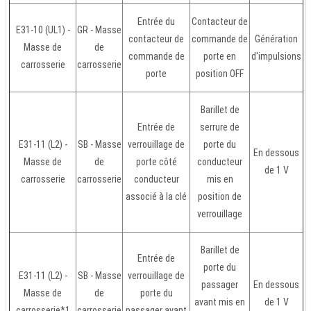
Entrée du
Contacteur de
E31-10 (UL1) -
GR - Masse
contacteur de
commande de
Génération
Masse de
de
commande de
porte en
d'impulsions
carrosserie
carrosserie
porte
position OFF
Barillet de
Entrée de
serrure de
E31-11 (L2) -
SB - Masse
verrouillage de
porte du
En dessous
Masse de
de
porte côté
conducteur
de 1 V
carrosserie
carrosserie
conducteur
mis en
associé à la clé
position de
verrouillage
Barillet de
Entrée de
porte du
E31-11 (L2) -
SB - Masse
verrouillage de
passager
En dessous
Masse de
de
porte du
avant mis en
de 1 V
carrosserie*1
carrosserie
passager avant