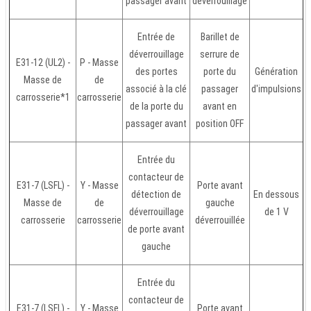
passager avant
déverrouillage
Entrée de
Barillet de
déverrouillage
serrure de
E31-12 (UL2) -
P - Masse
des portes
porte du
Génération
Masse de
de
associé à la clé
passager
d'impulsions
carrosserie*1
carrosserie
de la porte du
avant en
passager avant
position OFF
Entrée du
contacteur de
E31-7 (LSFL) -
Y - Masse
Porte avant
détection de
En dessous
Masse de
de
gauche
déverrouillage
de 1 V
carrosserie
carrosserie
déverrouillée
de porte avant
gauche
Entrée du
contacteur de
E31-7 (LSFL) -
Y - Masse
Porte avant