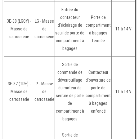
Entrée du
contacteur
Porte de
3E-38 (LGCY) -
LG - Masse
d'éclairage de
compartiment
Masse de
de
11 à 14 V
seuil de porte de
à bagages
carrosserie
carrosserie
compartiment à
fermée
bagages
Sortie de
commande de
Contacteur
déverrouillage
d'ouverture de
3E-37 (TR+) -
P - Masse
du moteur de
porte de
Masse de
de
11 à 14 V
serrure de porte
compartiment
carrosserie
carrosserie
de
à bagages
compartiment à
enfoncé
bagages
Sortie de