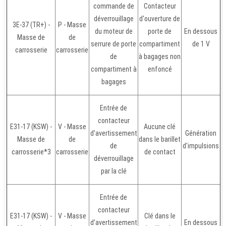
commande de
Contacteur
déverrouillage
d'ouverture de
3E-37 (TR+) -
P - Masse
du moteur de
porte de
En dessous
Masse de
de
serrure de porte
compartiment
de 1 V
carrosserie
carrosserie
de
à bagages non
compartiment à
enfoncé
bagages
Entrée de
contacteur
E31-17 (KSW) -
V - Masse
Aucune clé
d'avertissement
Génération
Masse de
de
dans le barillet
de
d'impulsions
carrosserie*3
carrosserie
de contact
déverrouillage
par la clé
Entrée de
contacteur
E31-17 (KSW) -
V - Masse
Clé dans le
d'avertissement
En dessous