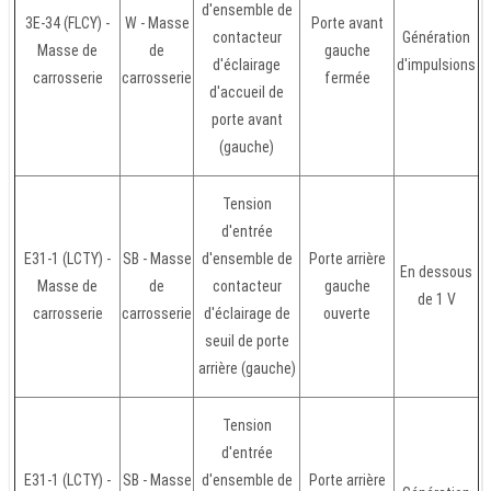
d'ensemble de
3E-34 (FLCY) -
W - Masse
Porte avant
contacteur
Génération
Masse de
de
gauche
d'éclairage
d'impulsions
carrosserie
carrosserie
fermée
d'accueil de
porte avant
(gauche)
Tension
d'entrée
E31-1 (LCTY) -
SB - Masse
d'ensemble de
Porte arrière
En dessous
Masse de
de
contacteur
gauche
de 1 V
carrosserie
carrosserie
d'éclairage de
ouverte
seuil de porte
arrière (gauche)
Tension
d'entrée
E31-1 (LCTY) -
SB - Masse
d'ensemble de
Porte arrière