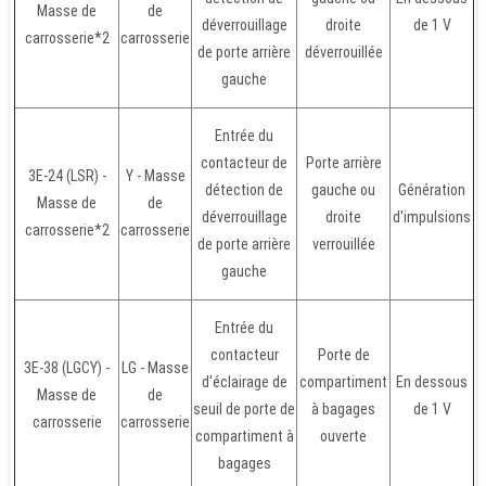
Masse de
de
déverrouillage
droite
de 1 V
carrosserie*2
carrosserie
de porte arrière
déverrouillée
gauche
Entrée du
contacteur de
Porte arrière
3E-24 (LSR) -
Y - Masse
détection de
gauche ou
Génération
Masse de
de
déverrouillage
droite
d'impulsions
carrosserie*2
carrosserie
de porte arrière
verrouillée
gauche
Entrée du
contacteur
Porte de
3E-38 (LGCY) -
LG - Masse
d'éclairage de
compartiment
En dessous
Masse de
de
seuil de porte de
à bagages
de 1 V
carrosserie
carrosserie
compartiment à
ouverte
bagages