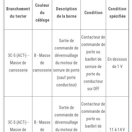
Couleur
Branchement
Description
Condition
du
Condition
du tester
de la borne
spécifiée
câblage
Contacteur de
Sortie de
commande de
commande de
porte ou
3C-5 (ACT-) -
B - Masse
déverrouillage
barillet de
En dessous
Masse de
de
du moteur de
serrure de
de 1 V
carrosserie
carrosserie
serrure de porte
porte du
(sauf porte
conducteur
conducteur)
sur OFF
Contacteur de
Sortie de
commande de
commande de
porte ou
3C-5 (ACT-) -
B - Masse
déverrouillage
barillet de
Masse de
de
du moteur de
11 à 14 V