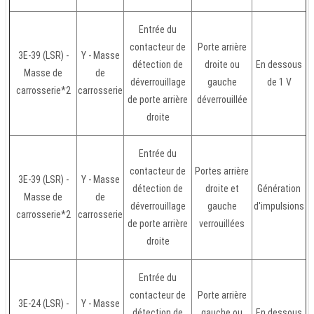
Entrée du
contacteur de
Porte arrière
3E-39 (LSR) -
Y - Masse
détection de
droite ou
En dessous
Masse de
de
déverrouillage
gauche
de 1 V
carrosserie*2
carrosserie
de porte arrière
déverrouillée
droite
Entrée du
contacteur de
Portes arrière
3E-39 (LSR) -
Y - Masse
détection de
droite et
Génération
Masse de
de
déverrouillage
gauche
d'impulsions
carrosserie*2
carrosserie
de porte arrière
verrouillées
droite
Entrée du
contacteur de
Porte arrière
3E-24 (LSR) -
Y - Masse
détection de
gauche ou
En dessous