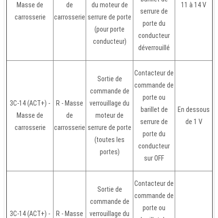
Masse de
de
du moteur de
11 à 14 V
serrure de
carrosserie
carrosserie
serrure de porte
porte du
(pour porte
conducteur
conducteur)
déverrouillé
Contacteur de
Sortie de
commande de
commande de
porte ou
3C-14 (ACT+) -
R - Masse
verrouillage du
barillet de
En dessous
Masse de
de
moteur de
serrure de
de 1 V
carrosserie
carrosserie
serrure de porte
porte du
(toutes les
conducteur
portes)
sur OFF
Contacteur de
Sortie de
commande de
commande de
porte ou
3C-14 (ACT+) -
R - Masse
verrouillage du