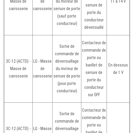
Masse de
de
du moteur de
11 à 14 V
serrure de
carrosserie
carrosserie
serrure de porte
porte du
(sauf porte
conducteur
conducteur)
déverrouillé
Contacteur de
Sortie de
commande de
commande de
porte ou
3C-12 (ACTD) -
LG - Masse
déverrouillage
barillet de
En dessous
Masse de
de
du moteur de
serrure de
de 1 V
carrosserie
carrosserie
serrure de porte
porte du
(pour porte
conducteur
conducteur)
sur OFF
Contacteur de
Sortie de
commande de
commande de
porte ou
3C-12 (ACTD) -
LG - Masse
déverrouillage
barillet de