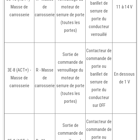
barillet de
Masse de
de
moteur de
11 à 14 V
serrure de
carrosserie
carrosserie
serrure de porte
porte du
(toutes les
conducteur
portes)
verrouillé
Contacteur de
Sortie de
commande de
commande de
porte ou
3E-8 (ACT+) -
R - Masse
verrouillage du
barillet de
En dessous
Masse de
de
moteur de
serrure de
de 1 V
carrosserie
carrosserie
serrure de porte
porte du
(toutes les
conducteur
portes)
sur OFF
Contacteur de
Sortie de
commande de
commande de
porte ou