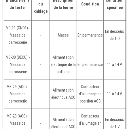
Branchement
Description
Condition
du
Condition
du tester
de la borne
spécifiée
câblage
MB-11 (GND1) -
En dessous
Masse de
-
Masse
En permanence
de 1 Ω
carrosserie
MB-30 (BECU) -
Alimentation
Masse de
-
électrique de la
En permanence
11 à 14 V
carrosserie
batterie
MB-29 (ACC) -
Contacteur
Alimentation
Masse de
-
d'allumage en
11 à 14 V
électrique ACC
carrosserie
position ACC
MB-29 (ACC) -
Contacteur
Alimentation
En dessous
Masse de
-
d'allumage en
électrique ACC
de 1 V