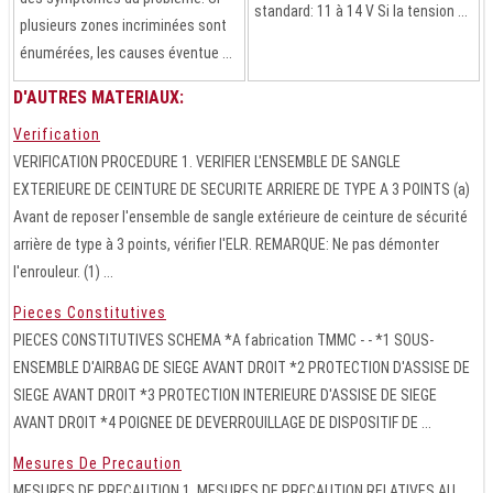
standard: 11 à 14 V Si la tension ...
plusieurs zones incriminées sont
énumérées, les causes éventue ...
D'AUTRES MATERIAUX:
Verification
VERIFICATION PROCEDURE 1. VERIFIER L'ENSEMBLE DE SANGLE
EXTERIEURE DE CEINTURE DE SECURITE ARRIERE DE TYPE A 3 POINTS (a)
Avant de reposer l'ensemble de sangle extérieure de ceinture de sécurité
arrière de type à 3 points, vérifier l'ELR. REMARQUE: Ne pas démonter
l'enrouleur. (1) ...
Pieces Constitutives
PIECES CONSTITUTIVES SCHEMA *A fabrication TMMC - - *1 SOUS-
ENSEMBLE D'AIRBAG DE SIEGE AVANT DROIT *2 PROTECTION D'ASSISE DE
SIEGE AVANT DROIT *3 PROTECTION INTERIEURE D'ASSISE DE SIEGE
AVANT DROIT *4 POIGNEE DE DEVERROUILLAGE DE DISPOSITIF DE ...
Mesures De Precaution
MESURES DE PRECAUTION 1. MESURES DE PRECAUTION RELATIVES AU