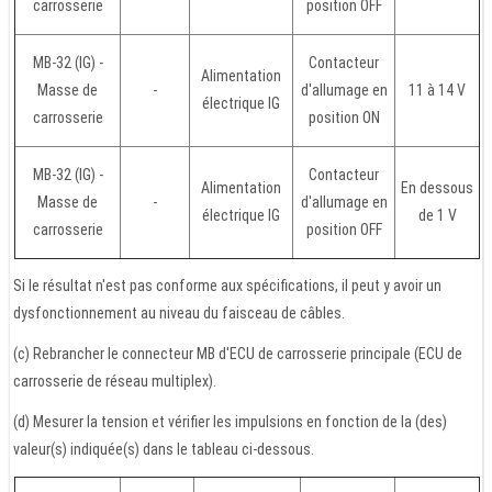
carrosserie
position OFF
MB-32 (IG) -
Contacteur
Alimentation
Masse de
-
d'allumage en
11 à 14 V
électrique IG
carrosserie
position ON
MB-32 (IG) -
Contacteur
Alimentation
En dessous
Masse de
-
d'allumage en
électrique IG
de 1 V
carrosserie
position OFF
Si le résultat n'est pas conforme aux spécifications, il peut y avoir un
dysfonctionnement au niveau du faisceau de câbles.
(c) Rebrancher le connecteur MB d'ECU de carrosserie principale (ECU de
carrosserie de réseau multiplex).
(d) Mesurer la tension et vérifier les impulsions en fonction de la (des)
valeur(s) indiquée(s) dans le tableau ci-dessous.