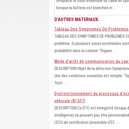
remplacer le sous-ensemble de câble en spir
lorsque la batterie est branchée et ...
D'AUTRES MATERIAUX:
Tableau Des Symptomes De Problemes
TABLEAU DES SYMPTOMES DE PROBLEMES CONSEI
problème. Si plusieurs zones incriminées so
probabilité dans la colonne "Organe ...
Mode d'arrêt de communication du cap
DESCRIPTION Objet de la détection Symptôme
Une des conditions suivantes est remplie: "Sp
Tech ...
Dysfonctionnement du processus d'écrit
véhicule (B15F7)
DESCRIPTION Ce DTC est enregistré lorsque de
intelligente) ne peuvent pas être personnalis
L'ECU de certification (ensemble d'EC ...