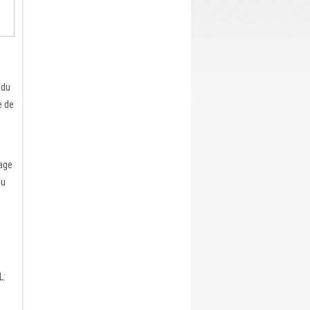
E
 du
e de
age
du
L: