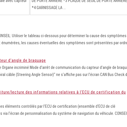
ale avec capteur
DE PORTE ARRIERE *3 PLAQUE DE SEUIL DE PORTE ARRIER
*4 GARNISSAGE LA ...
L: Utiliser le tableau ci-dessous pour déterminer la cause des symptômes
nt énumérées, les causes éventuelles des symptômes sont présentées par ordr
teur d'angle de braquage
 Organe incriminé Mode d'arrêt de communication du capteur d'angle de braqu
iral câble (Steering Angle Sensor)" ne s'affiche pas sur l'écran CAN Bus Check 
ure/lecture des informations relatives à l'ECU de certification du
s éléments contrôlés par l'ECU de certification (ensemble d'ECU de clé
és via l'écran de personnalisation du système de navigation du véhicule. CONSEI