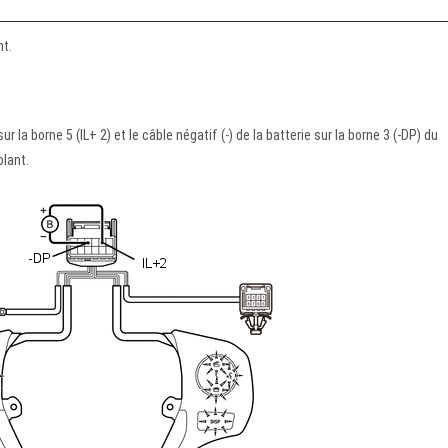
nt.
sur la borne 5 (IL+ 2) et le câble négatif (-) de la batterie sur la borne 3 (-DP) du
lant.