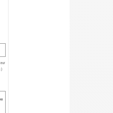
teur
.)
au