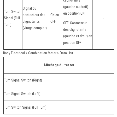
clignotants
(gauche ou droit)
Signal du
Turn Switch
en position ON
contacteur des
ON ou
Signal (Full
-
clignotants
OFF
OFF: Contacteur
Turn)
(virage complet)
des clignotants
(gauche et droit) en
position OFF
Body Electrical > Combination Meter > Data List
Affichage du tester
Turn Signal Switch (Right)
Turn Signal Switch (Left)
Turn Switch Signal (Full Turn)