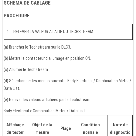
SCHEMA DE CABLAGE
PROCEDURE
1.
RELEVER LA VALEUR A L'AIDE DU TECHSTREAM
(a) Brancher le Techstream sur le DLC3.
(b) Mettre le contacteur d'allumage en position ON.
(c) Allumer le Techstream.
(d) Sélectionner les menus suivants: Body Electrical / Combination Meter /
Data List.
(e) Relever les valeurs affichées par le Techstream.
Body Electrical > Combination Meter > Data List
Affichage
Objet de la
Condition
Note de
Plage
du tester
mesure
normale
diagnostic