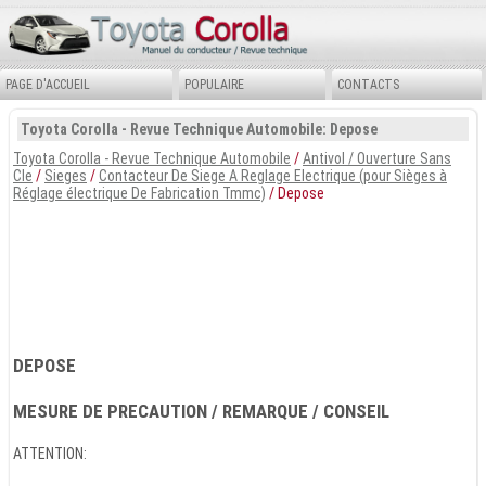
PAGE D'ACCUEIL
POPULAIRE
CONTACTS
Toyota Corolla - Revue Technique Automobile: Depose
Toyota Corolla - Revue Technique Automobile
/
Antivol / Ouverture Sans
Cle
/
Sieges
/
Contacteur De Siege A Reglage Electrique (pour Sièges à
Réglage électrique De Fabrication Tmmc)
/ Depose
DEPOSE
MESURE DE PRECAUTION / REMARQUE / CONSEIL
ATTENTION: