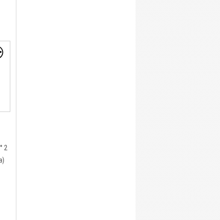
° 2
a)