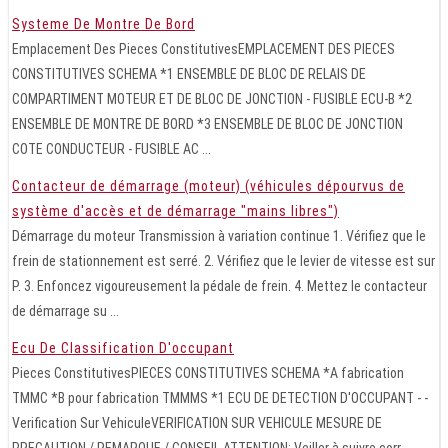
Systeme De Montre De Bord
Emplacement Des Pieces ConstitutivesEMPLACEMENT DES PIECES
CONSTITUTIVES SCHEMA *1 ENSEMBLE DE BLOC DE RELAIS DE
COMPARTIMENT MOTEUR ET DE BLOC DE JONCTION - FUSIBLE ECU-B *2
ENSEMBLE DE MONTRE DE BORD *3 ENSEMBLE DE BLOC DE JONCTION
COTE CONDUCTEUR - FUSIBLE AC ...
Contacteur de démarrage (moteur) (véhicules dépourvus de
système d'accès et de démarrage "mains libres")
Démarrage du moteur Transmission à variation continue 1. Vérifiez que le
frein de stationnement est serré. 2. Vérifiez que le levier de vitesse est sur
P. 3. Enfoncez vigoureusement la pédale de frein. 4. Mettez le contacteur
de démarrage su ...
Ecu De Classification D'occupant
Pieces ConstitutivesPIECES CONSTITUTIVES SCHEMA *A fabrication
TMMC *B pour fabrication TMMMS *1 ECU DE DETECTION D'OCCUPANT - -
Verification Sur VehiculeVERIFICATION SUR VEHICULE MESURE DE
PRECAUTION / REMARQUE / CONSEIL ATTENTION: Veiller à suivre corr ...