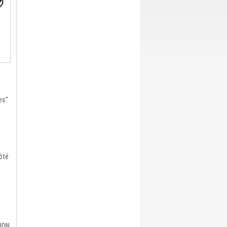
es"
ôté
TION