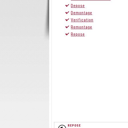
Depose
Demontage
Verification
Remontage
Repose
REPOSE