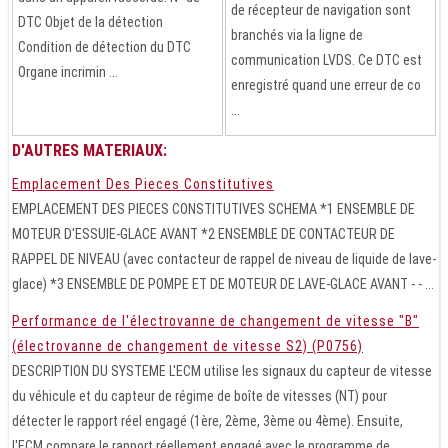
de récepteur de navigation sont
DTC Objet de la détection
branchés via la ligne de
Condition de détection du DTC
communication LVDS. Ce DTC est
Organe incrimin ...
enregistré quand une erreur de co
...
D'AUTRES MATERIAUX:
Emplacement Des Pieces Constitutives
EMPLACEMENT DES PIECES CONSTITUTIVES SCHEMA *1 ENSEMBLE DE
MOTEUR D'ESSUIE-GLACE AVANT *2 ENSEMBLE DE CONTACTEUR DE
RAPPEL DE NIVEAU (avec contacteur de rappel de niveau de liquide de lave-
glace) *3 ENSEMBLE DE POMPE ET DE MOTEUR DE LAVE-GLACE AVANT - - ...
Performance de l'électrovanne de changement de vitesse "B"
(électrovanne de changement de vitesse S2) (P0756)
DESCRIPTION DU SYSTEME L'ECM utilise les signaux du capteur de vitesse
du véhicule et du capteur de régime de boîte de vitesses (NT) pour
détecter le rapport réel engagé (1ère, 2ème, 3ème ou 4ème). Ensuite,
l'ECM compare le rapport réellement engagé avec le programme de