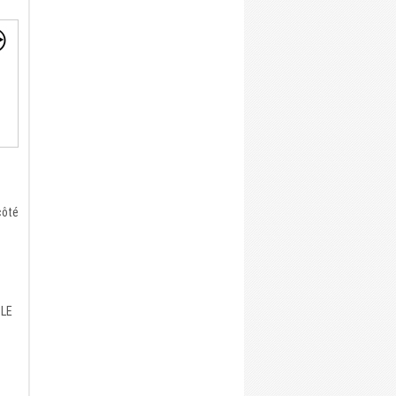
côté
 LE