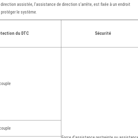
irection assistée, l'assistance de direction s'arrête, est fixée à un endroit
r protéger le système.
étection du DTC
Sécurité
couple
couple
Force d'assistance restreinte ou assistanc