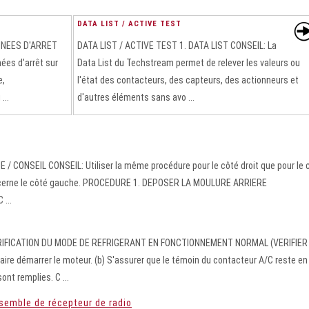
DATA LIST / ACTIVE TEST
NNEES D'ARRET
DATA LIST / ACTIVE TEST 1. DATA LIST CONSEIL: La
es d'arrêt sur
Data List du Techstream permet de relever les valeurs ou
e,
l'état des contacteurs, des capteurs, des actionneurs et
...
d'autres éléments sans avo ...
ONSEIL CONSEIL: Utiliser la même procédure pour le côté droit que pour le 
oncerne le côté gauche. PROCEDURE 1. DEPOSER LA MOULURE ARRIERE
...
RIFICATION DU MODE DE REFRIGERANT EN FONCTIONNEMENT NORMAL (VERIFIER
e démarrer le moteur. (b) S'assurer que le témoin du contacteur A/C reste en
ont remplies. C ...
semble de récepteur de radio