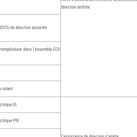
direction arrêtée
'ECU de direction assistée
 température dans l'ensemble ECU
u volant
ctrique IG
ectrique PIG
L'assistance de direction s'arrête