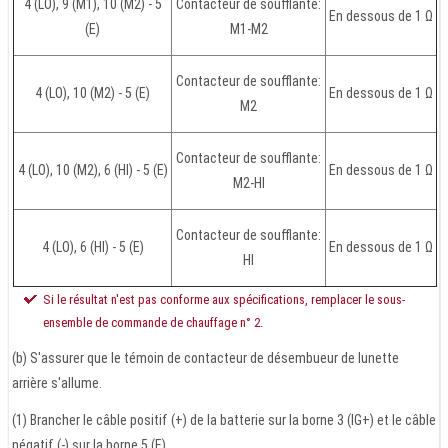
4 (LO), 9 (M1), 10 (M2) - 5
Contacteur de soufflante:
En dessous de 1 Ω
(E)
M1-M2
Contacteur de soufflante:
4 (LO), 10 (M2) - 5 (E)
En dessous de 1 Ω
M2
Contacteur de soufflante:
4 (LO), 10 (M2), 6 (HI) - 5 (E)
En dessous de 1 Ω
M2-HI
Contacteur de soufflante:
4 (LO), 6 (HI) - 5 (E)
En dessous de 1 Ω
HI
Si le résultat n'est pas conforme aux spécifications, remplacer le sous-
ensemble de commande de chauffage n° 2.
(b) S'assurer que le témoin de contacteur de désembueur de lunette
arrière s'allume.
(1) Brancher le câble positif (+) de la batterie sur la borne 3 (IG+) et le câble
négatif (-) sur la borne 5 (E).