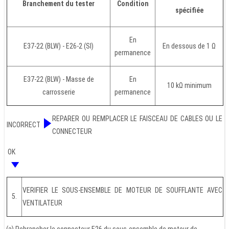
Branchement du tester
Condition
spécifiée
En
E37-22 (BLW) - E26-2 (SI)
En dessous de 1 Ω
permanence
E37-22 (BLW) - Masse de
En
10 kΩ minimum
carrosserie
permanence
REPARER OU REMPLACER LE FAISCEAU DE CABLES OU LE
INCORRECT
CONNECTEUR
OK
VERIFIER LE SOUS-ENSEMBLE DE MOTEUR DE SOUFFLANTE AVEC
5.
VENTILATEUR
(a) Rebrancher le connecteur E26 du sous-ensemble de moteur de