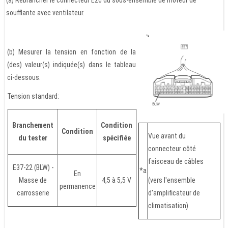
soufflante avec ventilateur.
(b) Mesurer la tension en fonction de la
(des) valeur(s) indiquée(s) dans le tableau
ci-dessous.
Tension standard:
Branchement
Condition
Condition
Vue avant du
du tester
spécifiée
connecteur côté
faisceau de câbles
E37-22 (BLW) -
*a
En
Masse de
4,5 à 5,5 V
(vers l'ensemble
permanence
carrosserie
d'amplificateur de
climatisation)