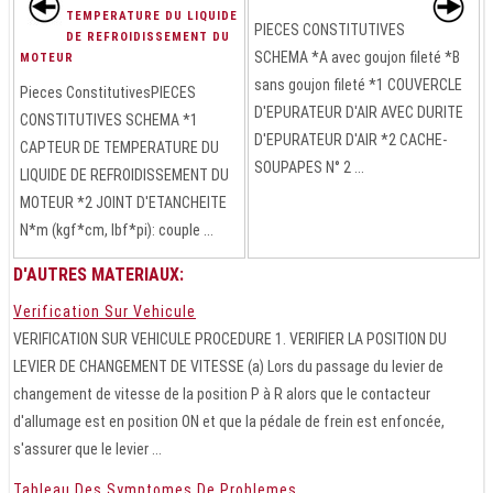
TEMPERATURE DU LIQUIDE
PIECES CONSTITUTIVES
DE REFROIDISSEMENT DU
SCHEMA *A avec goujon fileté *B
MOTEUR
sans goujon fileté *1 COUVERCLE
Pieces ConstitutivesPIECES
D'EPURATEUR D'AIR AVEC DURITE
CONSTITUTIVES SCHEMA *1
D'EPURATEUR D'AIR *2 CACHE-
CAPTEUR DE TEMPERATURE DU
SOUPAPES N° 2 ...
LIQUIDE DE REFROIDISSEMENT DU
MOTEUR *2 JOINT D'ETANCHEITE
N*m (kgf*cm, lbf*pi): couple ...
D'AUTRES MATERIAUX:
Verification Sur Vehicule
VERIFICATION SUR VEHICULE PROCEDURE 1. VERIFIER LA POSITION DU
LEVIER DE CHANGEMENT DE VITESSE (a) Lors du passage du levier de
changement de vitesse de la position P à R alors que le contacteur
d'allumage est en position ON et que la pédale de frein est enfoncée,
s'assurer que le levier ...
Tableau Des Symptomes De Problemes