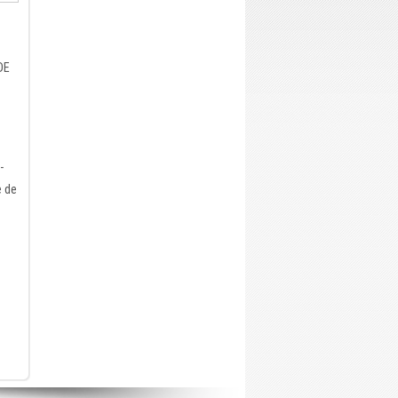
DE
-
e de
t