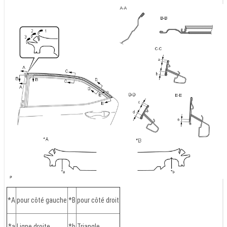
*A
pour côté gauche
*B
pour côté droit
*a
Ligne droite
*b
Triangle