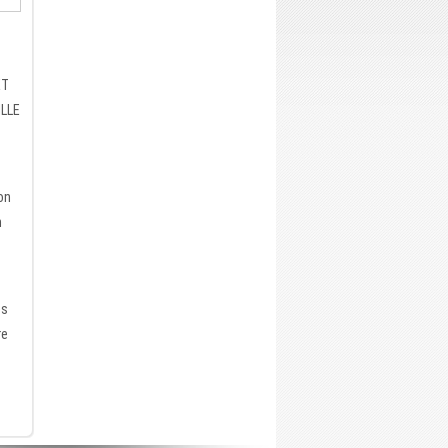
ET
ILLE
on
n
es
re