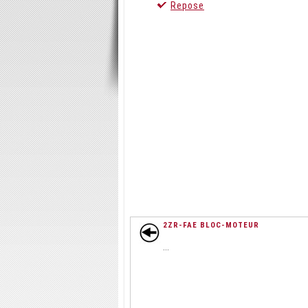
Repose
2ZR-FAE BLOC-MOTEUR
...