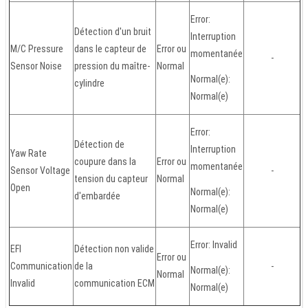
Error:
Détection d'un bruit
Interruption
M/C Pressure
dans le capteur de
Error ou
momentanée
-
Sensor Noise
pression du maître-
Normal
Normal(e):
cylindre
Normal(e)
Error:
Détection de
Interruption
Yaw Rate
coupure dans la
Error ou
momentanée
Sensor Voltage
-
tension du capteur
Normal
Open
Normal(e):
d'embardée
Normal(e)
Error: Invalid
EFI
Détection non valide
Error ou
Communication
de la
-
Normal(e):
Normal
Invalid
communication ECM
Normal(e)