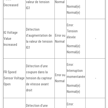
valeur de tension
Normal
Decreased
Normal(e):
IG1
Normal(e)
Error:
Détection
Tension
IG Voltage
d'augmentation de
Error ou
élevée
Value
-
la valeur de tension
Normal
Increased
Normal(e):
IG1
Normal(e)
Error:
Détection d'une
Interruption
FR Speed
coupure dans la
Error ou
momentanée
Sensor Voltage
tension du capteur
-
Normal
Open
de vitesse avant
Normal(e):
droit
Normal(e)
Error:
Détection d'une