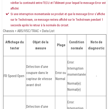
vérifier la continuité entre l'ECU et l'élément pour lequel le message Error est
affiché.
Si une interruption momentanée se produit et que le message Error s'affiche
sur le Techstream, ce message restera affiché sur le Techstream pendant 1
seconde après le retour à la normale du circuit.
Chassis > ABS/VSC/TRAC > Data List
Affichage du
Objet de la
Condition
Note de
Plage
tester
mesure
normale
diagnostic
Error:
Détection d'une
Interruption
coupure dans le
Error ou
momentanée
FR Speed Open
-
capteur de vitesse
Normal
Normal(e):
avant droit
Normal(e)
Error:
Détection d'une
Interruption