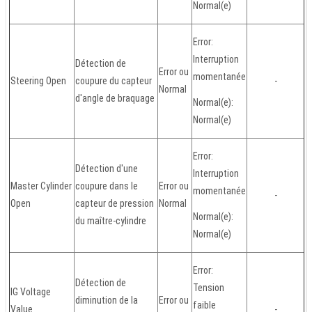
Normal(e)
Error:
Interruption
Détection de
Error ou
momentanée
Steering Open
coupure du capteur
-
Normal
d'angle de braquage
Normal(e):
Normal(e)
Error:
Détection d'une
Interruption
Master Cylinder
coupure dans le
Error ou
momentanée
-
Open
capteur de pression
Normal
Normal(e):
du maître-cylindre
Normal(e)
Error:
Détection de
Tension
IG Voltage
diminution de la
Error ou
faible
Value
-