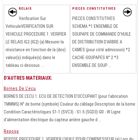
RELAIS
PIECES CONSTITUTIVES
Verification Sur
PIECES CONSTITUTIVES
VehiculeVERIFICATION SUR
SCHEMA *1 ENSEMBLE DE
VEHICULE PROCEDURE 1. VERIFIER
SOUPAPE DE COMMANDE D'HUILE
LE RELAIS IG2 (IG2) (a) Mesurer la
DE DISTRIBUTION D'ARBRE A
résistance en fonction de la (des)
CAMES (pour côté admission) *2
valeur(s) indiquée(s) dans le
CACHE-SOUPAPES N° 2 *3
tableau ci-dessous. ...
ENSEMBLE DE SOUP ...
D'AUTRES MATERIAUX:
Bornes De L'ecu
BORNES DE L'ECU 1. ECU DE DETECTION D'OCCUPANT (pour fabrication
TMMMS) N° de borne (symbole) Couleur du câblage Description de la borne
Condition Caractéristiques S1-1 (SVC3) - S1-5 (SGD3) GR - W Ligne
d'alimentation électrique du capteur arrière gauche d ...
Repose
REPOSE PROCEDURE 1. VERIFIER L'HUILE POUR COMPRESSEUR (a) Lors du